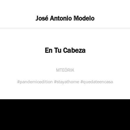
José Antonio Modelo
En Tu Cabeza
MTEÖRIK
#pandemicedition #stayathome #quedateencasa