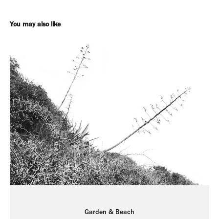
You may also like
Garden & Beach